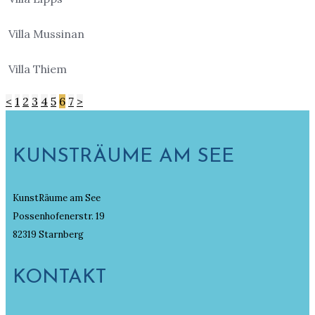
Villa Mussinan
Villa Thiem
<
1
2
3
4
5
6
7
>
KUNSTRÄUME AM SEE
KunstRäume am See
Possenhofenerstr. 19
82319 Starnberg
KONTAKT