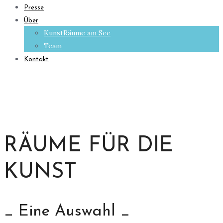
Presse
Über
KunstRäume am See
Team
Kontakt
RÄUME FÜR DIE
KUNST
_ Eine Auswahl _