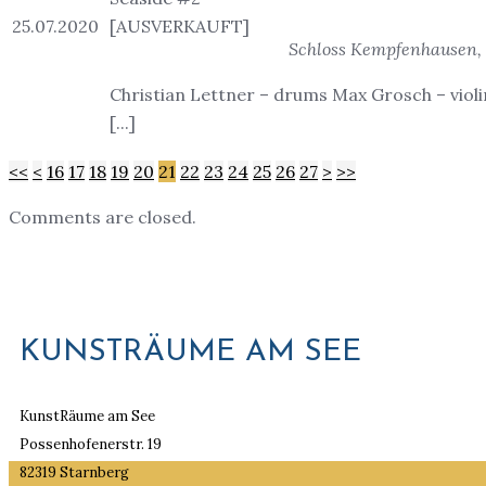
25.07.2020
Schloss Kempfenhausen, 
Christian Lettner – drums Max Grosch – viol
[...]
<<
<
16
17
18
19
20
21
22
23
24
25
26
27
>
>>
Comments are closed.
KUNSTRÄUME AM SEE
KunstRäume am See
Possenhofenerstr. 19
82319 Starnberg