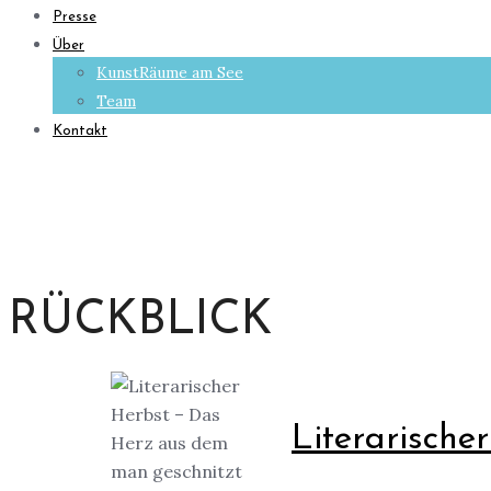
Presse
Über
KunstRäume am See
Team
Kontakt
RÜCKBLICK
Literarische