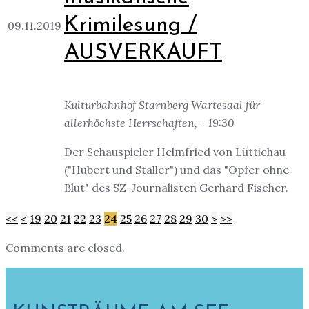
Krimilesung /
09.11.2019
AUSVERKAUFT
Kulturbahnhof Starnberg Wartesaal für
allerhöchste Herrschaften, - 19:30
Der Schauspieler Helmfried von Lüttichau
("Hubert und Staller") und das "Opfer ohne
Blut" des SZ-Journalisten Gerhard Fischer.
<<
<
19
20
21
22
23
24
25
26
27
28
29
30
>
>>
Comments are closed.