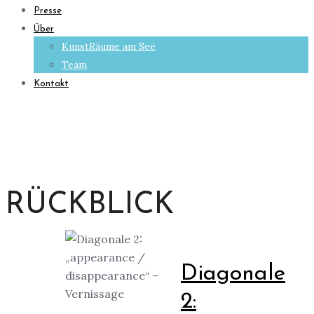
Presse
Über
KunstRäume am See
Team
Kontakt
RÜCKBLICK
Diagonale
2: