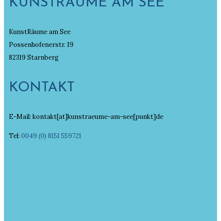
KUNSTRÄUME AM SEE
KunstRäume am See
Possenhofenerstr. 19
82319 Starnberg
KONTAKT
E-Mail: kontakt[at]kunstraeume-am-see[punkt]de
Tel:
0049 (0) 8151 559721