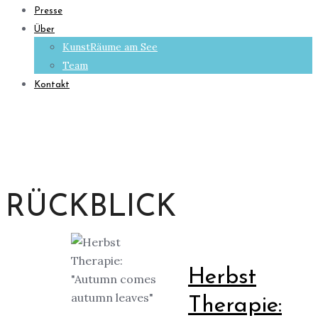
Presse
Über
KunstRäume am See
Team
Kontakt
RÜCKBLICK
Herbst
Therapie: