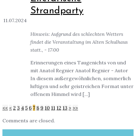
Strandparty
11.07.2024
Hinweis: Aufgrund des schlechten Wetters
findet die Veranstaltung im Alten Schulhaus
statt., - 17:00
Erinnerungen eines Taugenichts von und
mit Anatol Regnier Anatol Regnier - Autor
In diesem außergewöhnlichen, sommerlich
luftigen und sehr geistreichen Format unter
offenem Himmel wird [...]
<<
<
2
3
4
5
6
7
8
9
10
11
12
13
>
>>
Comments are closed.