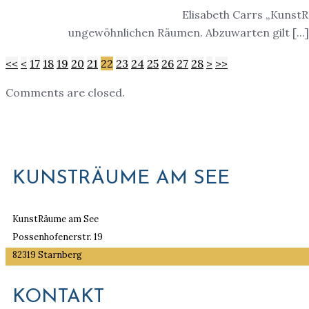
Elisabeth Carrs „KunstR
ungewöhnlichen Räumen. Abzuwarten gilt [...]
<<
<
17
18
19
20
21
22
23
24
25
26
27
28
>
>>
Comments are closed.
KUNSTRÄUME AM SEE
KunstRäume am See
Possenhofenerstr. 19
82319 Starnberg
KONTAKT