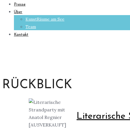
Presse
Über
KunstRäume am See
Team
Kontakt
RÜCKBLICK
Literarisch