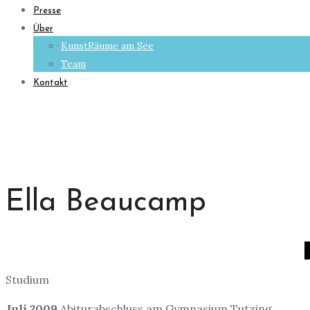
Presse
Über
KunstRäume am See
Team
Kontakt
Ella Beaucamp
Studium
Juli 2009
Abiturabschluss am Gymnasium Tutzing