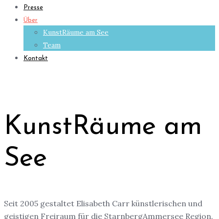
Presse
Über
KunstRäume am See
Team
Kontakt
KunstRäume am
See
Seit 2005 gestaltet Elisabeth Carr künstlerischen und
geistigen Freiraum für die StarnbergAmmersee Region.