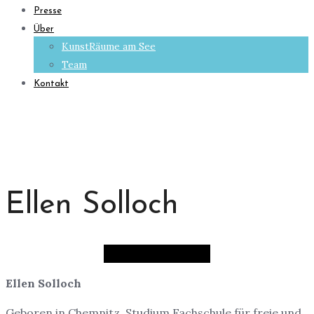
Presse
Über
KunstRäume am See
Team
Kontakt
Ellen Solloch
Ellen Solloch
Geboren in Chemnitz. Studium Fachschule für freie und