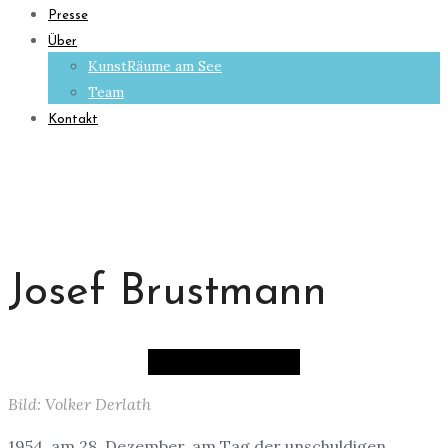
Presse
Über
KunstRäume am See
Team
Kontakt
Josef Brustmann
Bild: Volker Derlath
1954, am 28. Dezember, am Tag der unschuldigen