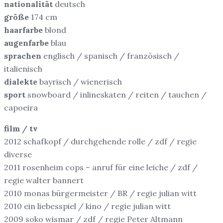
nationalität
deutsch
größe
174 cm
haarfarbe
blond
augenfarbe
blau
sprachen
englisch / spanisch / französisch /
italienisch
dialekte
bayrisch / wienerisch
sport
snowboard / inlineskaten / reiten / tauchen /
capoeira
film / tv
2012 schafkopf / durchgehende rolle / zdf / regie
diverse
2011 rosenheim cops – anruf für eine leiche / zdf /
regie walter bannert
2010 monas bürgermeister / BR / regie julian witt
2010 ein liebesspiel / kino / regie julian witt
2009 soko wismar / zdf / regie Peter Altmann