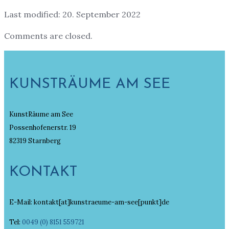
Last modified: 20. September 2022
Comments are closed.
KUNSTRÄUME AM SEE
KunstRäume am See
Possenhofenerstr. 19
82319 Starnberg
KONTAKT
E-Mail: kontakt[at]kunstraeume-am-see[punkt]de
Tel:
0049 (0) 8151 559721