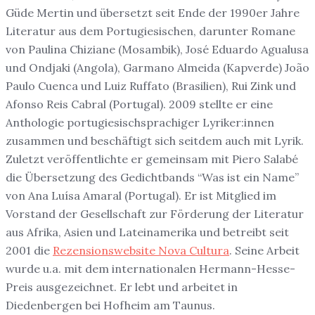
Güde Mertin und übersetzt seit Ende der 1990er Jahre
Literatur aus dem Portugiesischen, darunter Romane
von Paulina Chiziane (Mosambik), José Eduardo Agualusa
und Ondjaki (Angola), Garmano Almeida (Kapverde) João
Paulo Cuenca und Luiz Ruffato (Brasilien), Rui Zink und
Afonso Reis Cabral (Portugal). 2009 stellte er eine
Anthologie portugiesischsprachiger Lyriker:innen
zusammen und beschäftigt sich seitdem auch mit Lyrik.
Zuletzt veröffentlichte er gemeinsam mit Piero Salabé
die Übersetzung des Gedichtbands “Was ist ein Name”
von Ana Luísa Amaral (Portugal). Er ist Mitglied im
Vorstand der Gesellschaft zur Förderung der Literatur
aus Afrika, Asien und Lateinamerika und betreibt seit
2001 die
Rezensionswebsite Nova Cultura
. Seine Arbeit
wurde u.a. mit dem internationalen Hermann-Hesse-
Preis ausgezeichnet. Er lebt und arbeitet in
Diedenbergen bei Hofheim am Taunus.