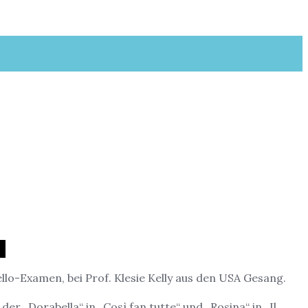
llo-Examen, bei Prof. Klesie Kelly aus den USA Gesang.
er „Dorabella“ in „Così fan tutte“ und „Rosina“ in „Il