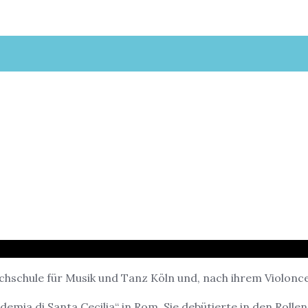
chschule für Musik und Tanz Köln und, nach ihrem Violonce
mia di Santa Cecilia“ in Rom. Sie debütierte in den Rollen d