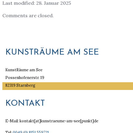
Last modified: 28. Januar 2025
Comments are closed.
KUNSTRÄUME AM SEE
KunstRäume am See
Possenhofenerstr. 19
82319 Starnberg
KONTAKT
E-Mail: kontakt[at]kunstraeume-am-see[punkt]de
Tel:
0049 (0) 8151 559721