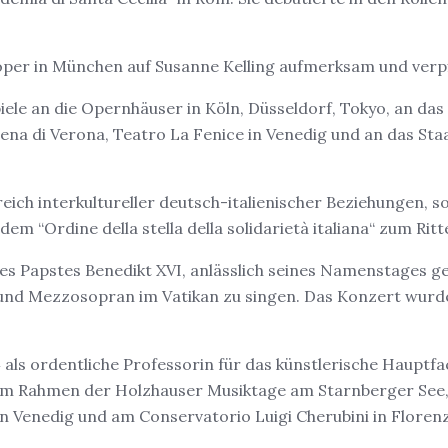
oper in München auf Susanne Kelling aufmerksam und verpf
e an die Opernhäuser in Köln, Düsseldorf, Tokyo, an das O
Arena di Verona, Teatro La Fenice in Venedig und an das S
reich interkultureller deutsch-italienischer Beziehungen, 
m “Ordine della stella della solidarietà italiana“ zum Rit
es Papstes Benedikt XVI, anlässlich seines Namenstages 
t und Mezzosopran im Vatikan zu singen. Das Konzert wurde
ls ordentliche Professorin für das künstlerische Hauptf
 im Rahmen der Holzhauser Musiktage am Starnberger See,
 Venedig und am Conservatorio Luigi Cherubini in Florenz