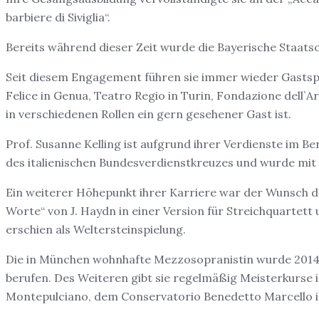
barbiere di Siviglia“.
Bereits während dieser Zeit wurde die Bayerische Staats
Seit diesem Engagement führen sie immer wieder Gastspiel
Felice in Genua, Teatro Regio in Turin, Fondazione dell`
in verschiedenen Rollen ein gern gesehener Gast ist.
Prof. Susanne Kelling ist aufgrund ihrer Verdienste im Be
des italienischen Bundesverdienstkreuzes und wurde mit de
Ein weiterer Höhepunkt ihrer Karriere war der Wunsch d
Worte“ von J. Haydn in einer Version für Streichquartet
erschien als Weltersteinspielung.
Die in München wohnhafte Mezzosopranistin wurde 2014 a
berufen. Des Weiteren gibt sie regelmäßig Meisterkurse
Montepulciano, dem Conservatorio Benedetto Marcello in