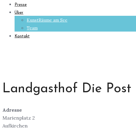
Presse
Über
KunstRäume am See
Team
Kontakt
Landgasthof Die Post
Adresse
Marienplatz 2
Aufkirchen