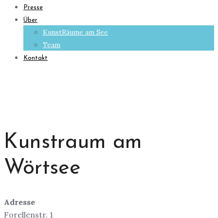
Presse
Über
KunstRäume am See
Team
Kontakt
Kunstraum am
Wörtsee
Adresse
Forellenstr. 1