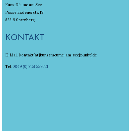
KunstRäume am See
Possenhofenerstr. 19
82319 Starnberg
KONTAKT
E-Mail: kontakt[at]kunstraeume-am-see[punkt]de
Tel:
0049 (0) 8151 559721