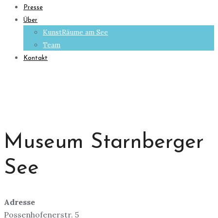
Presse
Über
KunstRäume am See
Team
Kontakt
Museum Starnberger
See
Adresse
Possenhofenerstr. 5