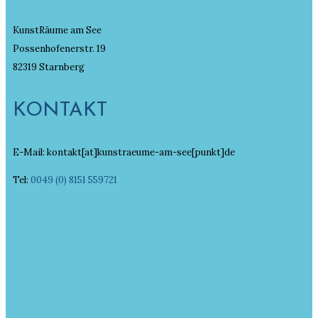
KunstRäume am See
Possenhofenerstr. 19
82319 Starnberg
KONTAKT
E-Mail: kontakt[at]kunstraeume-am-see[punkt]de
Tel:
0049 (0) 8151 559721