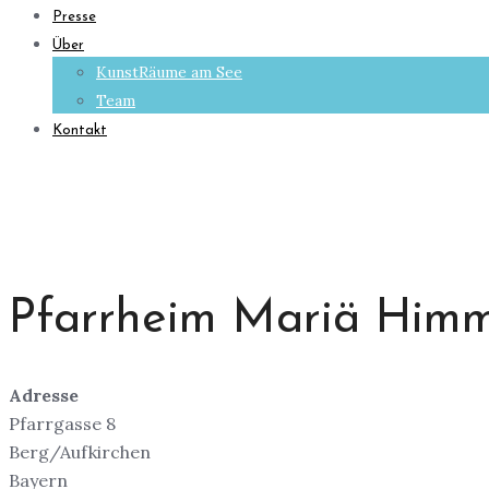
Presse
Über
KunstRäume am See
Team
Kontakt
Pfarrheim Mariä Himm
Adresse
Pfarrgasse 8
Berg/Aufkirchen
Bayern