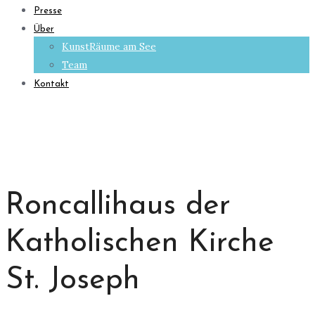
Presse
Über
KunstRäume am See
Team
Kontakt
Roncallihaus der
Katholischen Kirche
St. Joseph