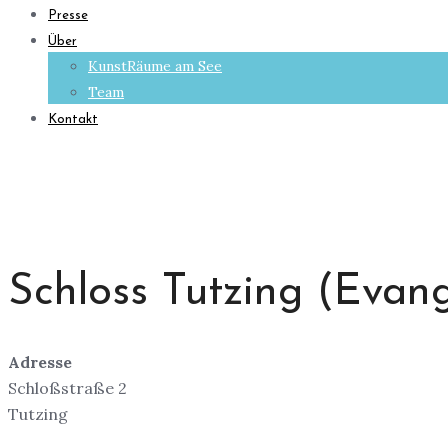
Presse
Über
KunstRäume am See
Team
Kontakt
Schloss Tutzing (Evan
Adresse
Schloßstraße 2
Tutzing