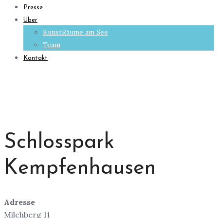
Presse
Über
KunstRäume am See
Team
Kontakt
Schlosspark
Kempfenhausen
Adresse
Milchberg 11