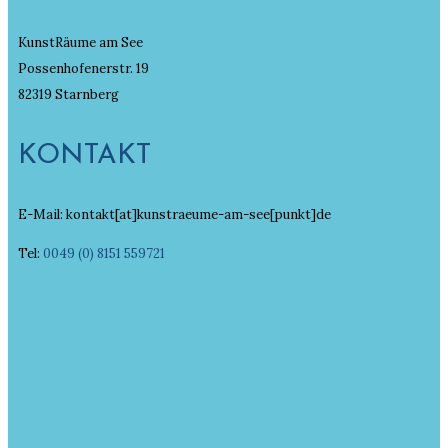
KunstRäume am See
Possenhofenerstr. 19
82319 Starnberg
KONTAKT
E-Mail: kontakt[at]kunstraeume-am-see[punkt]de
Tel:
0049 (0) 8151 559721