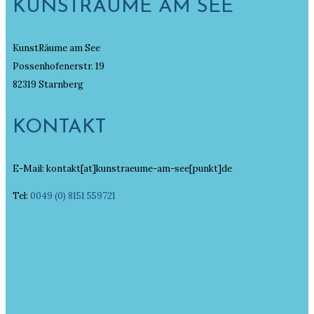
KUNSTRÄUME AM SEE
KunstRäume am See
Possenhofenerstr. 19
82319 Starnberg
KONTAKT
E-Mail: kontakt[at]kunstraeume-am-see[punkt]de
Tel:
0049 (0) 8151 559721