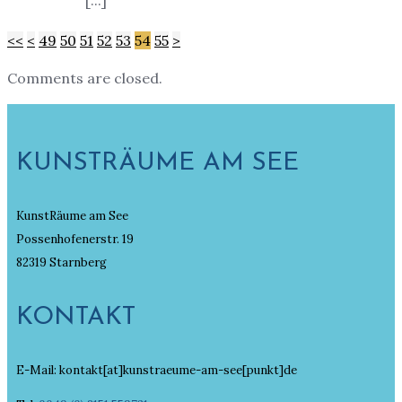
<<
<
49
50
51
52
53
54
55
>
Comments are closed.
KUNSTRÄUME AM SEE
KunstRäume am See
Possenhofenerstr. 19
82319 Starnberg
KONTAKT
E-Mail: kontakt[at]kunstraeume-am-see[punkt]de