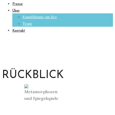
Presse
Über
KunstRäume am See
Team
Kontakt
RÜCKBLICK