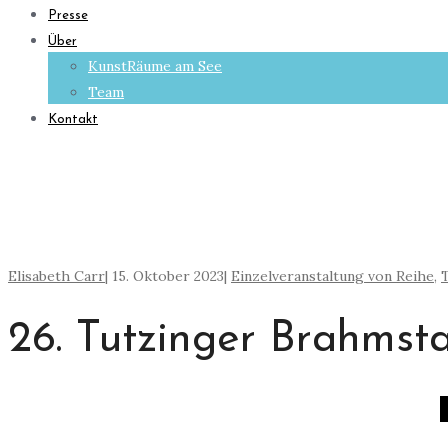
Presse
Über
KunstRäume am See
Team
Kontakt
Elisabeth Carr
|
15. Oktober 2023
|
Einzelveranstaltung von Reihe
,
26. Tutzinger Brahmst