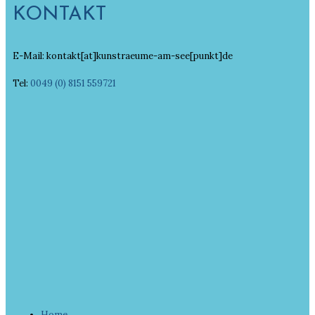
KONTAKT
E-Mail: kontakt[at]kunstraeume-am-see[punkt]de
Tel:
0049 (0) 8151 559721
Home