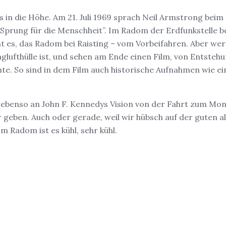
es in die Höhe. Am 21. Juli 1969 sprach Neil Armstrong be
 Sprung für die Menschheit”. Im Radom der Erdfunkstelle bei 
nt es, das Radom bei Raisting – vom Vorbeifahren. Aber w
aglufthülle ist, und sehen am Ende einen Film, von Entstehu
te. So sind in dem Film auch historische Aufnahmen wie e
t, ebenso an John F. Kennedys Vision von der Fahrt zum M
geben. Auch oder gerade, weil wir hübsch auf der guten a
Im Radom ist es kühl, sehr kühl.