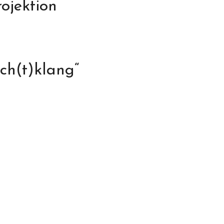
ojektion
ch(t)klang“