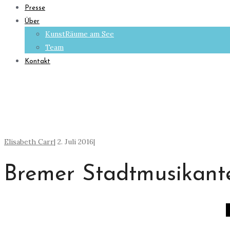
Presse
Über
KunstRäume am See
Team
Kontakt
Elisabeth Carr
|
2. Juli 2016
|
Bremer Stadtmusikante