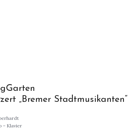
ngGarten
nzert „Bremer Stadtmusikanten“
Eberhardt
 – Klavier