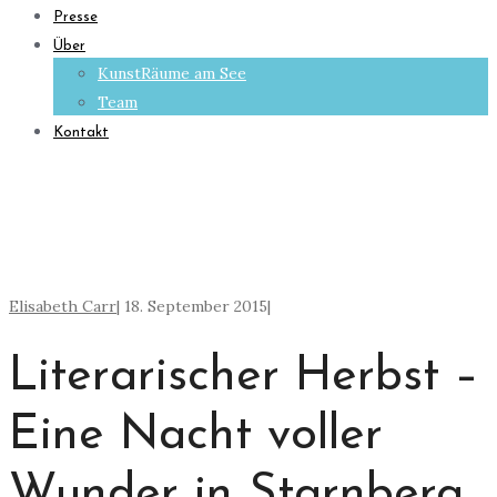
Presse
Über
KunstRäume am See
Team
Kontakt
Elisabeth Carr
|
18. September 2015
|
Literarischer Herbst –
Eine Nacht voller
Wunder in Starnberg