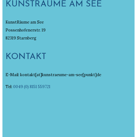
KUNSTRÄUME AM SEE
KunstRäume am See
Possenhofenerstr. 19
82319 Starnberg
KONTAKT
E-Mail: kontakt[at]kunstraeume-am-see[punkt]de
Tel:
0049 (0) 8151 559721