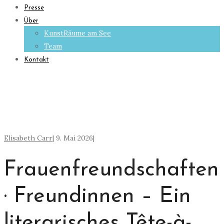
Presse
Über
KunstRäume am See
Team
Kontakt
Elisabeth Carr
|
9. Mai 2026
|
Frauenfreundschaften
· Freundinnen – Ein
literarisches Tête-à-