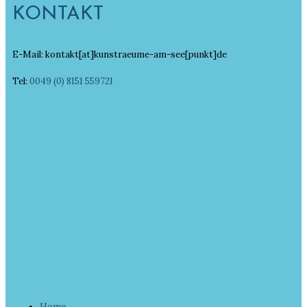
KONTAKT
E-Mail: kontakt[at]kunstraeume-am-see[punkt]de
Tel:
0049 (0) 8151 559721
Home