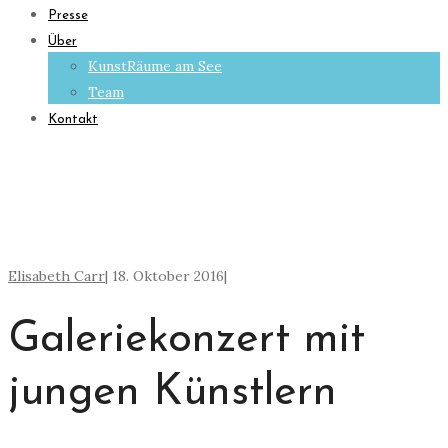
Presse
Über
KunstRäume am See
Team
Kontakt
Elisabeth Carr
|
18. Oktober 2016
|
Galeriekonzert mit
jungen Künstlern