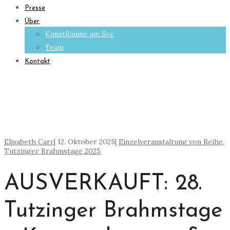
Presse
Über
KunstRäume am See
Team
Kontakt
Elisabeth Carr
|
12. Oktober 2025
|
Einzelveranstaltung von Reihe
,
Tutzinger Brahmstage 2025
AUSVERKAUFT: 28.
Tutzinger Brahmstage