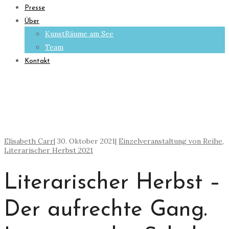
Presse
Über
KunstRäume am See
Team
Kontakt
Elisabeth Carr
|
30. Oktober 2021
|
Einzelveranstaltung von Reihe
,
Literarischer Herbst 2021
Literarischer Herbst –
Der aufrechte Gang.