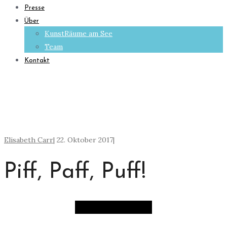
Presse
Über
KunstRäume am See
Team
Kontakt
Elisabeth Carr
|
22. Oktober 2017
|
Piff, Paff, Puff!