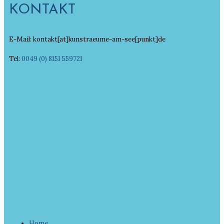
KONTAKT
E-Mail: kontakt[at]kunstraeume-am-see[punkt]de
Tel:
0049 (0) 8151 559721
Home