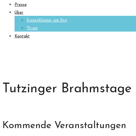
Presse
Über
KunstRäume am See
Team
Kontakt
Tutzinger Brahmstage 
Kommende Veranstaltungen