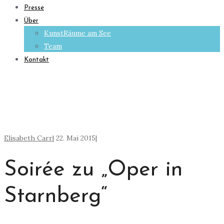
Presse
Über
KunstRäume am See
Team
Kontakt
Elisabeth Carr
|
22. Mai 2015
|
Soirée zu „Oper in
Starnberg“