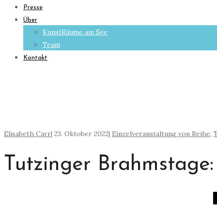
Presse
Über
KunstRäume am See
Team
Kontakt
Elisabeth Carr
|
23. Oktober 2022
|
Einzelveranstaltung von Reihe
,
Tutzinger Brahmstage: 