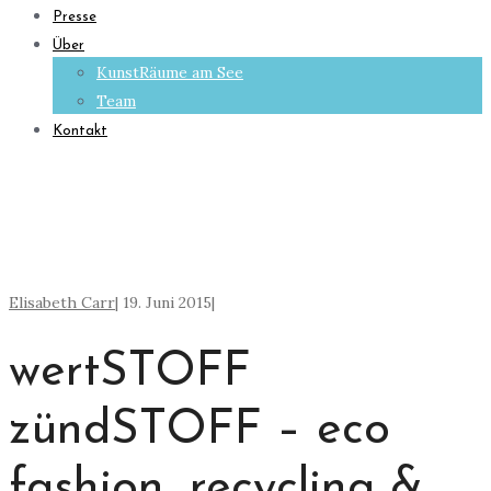
Presse
Über
KunstRäume am See
Team
Kontakt
Elisabeth Carr
|
19. Juni 2015
|
wertSTOFF
zündSTOFF – eco
fashion, recycling &