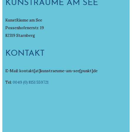
KUNSTRÄUME AM SEE
KunstRäume am See
Possenhofenerstr. 19
82319 Starnberg
KONTAKT
E-Mail: kontakt[at]kunstraeume-am-see[punkt]de
Tel:
0049 (0) 8151 559721