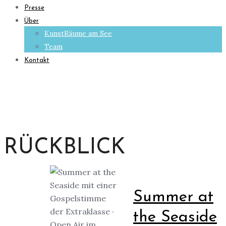
Presse
Über
KunstRäume am See
Team
Kontakt
RÜCKBLICK
Summer at
the Seaside