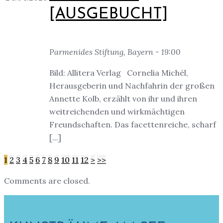
[AUSGEBUCHT]
Parmenides Stiftung, Bayern - 19:00
Bild: Allitera Verlag Cornelia Michél,
Herausgeberin und Nachfahrin der großen
Annette Kolb, erzählt von ihr und ihren
weitreichenden und wirkmächtigen
Freundschaften. Das facettenreiche, scharf
[...]
1
2
3
4
5
6
7
8
9
10
11
12
>
>>
Comments are closed.