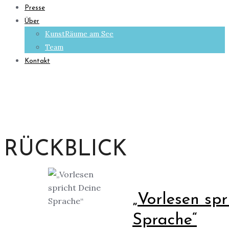
Presse
Über
KunstRäume am See
Team
Kontakt
RÜCKBLICK
„Vorlesen spr
Sprache“