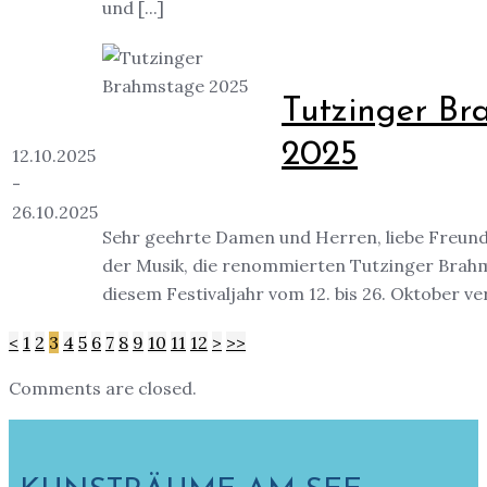
und [...]
Tutzinger B
2025
12.10.2025
-
26.10.2025
Sehr geehrte Damen und Herren, liebe Freun
der Musik, die renommierten Tutzinger Brah
diesem Festivaljahr vom 12. bis 26. Oktober vera
<
1
2
3
4
5
6
7
8
9
10
11
12
>
>>
Comments are closed.