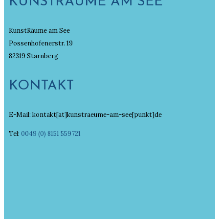
KUNSTRÄUME AM SEE
KunstRäume am See
Possenhofenerstr. 19
82319 Starnberg
KONTAKT
E-Mail: kontakt[at]kunstraeume-am-see[punkt]de
Tel:
0049 (0) 8151 559721