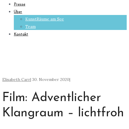
Presse
Über
KunstRäume am See
Team
Kontakt
Elisabeth Carr
|
30. November 2020
|
Film: Adventlicher
Klangraum – lichtfroh