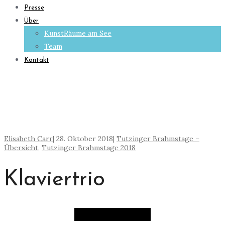
Presse
Über
KunstRäume am See
Team
Kontakt
Elisabeth Carr
|
28. Oktober 2018
|
Tutzinger Brahmstage –
Übersicht
,
Tutzinger Brahmstage 2018
Klaviertrio