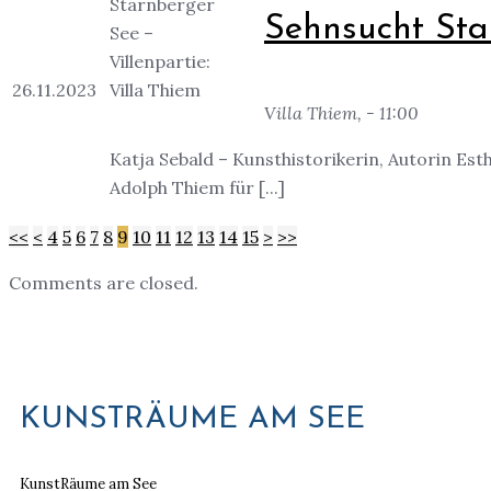
Sehnsucht Star
26.11.2023
Villa Thiem, - 11:00
Katja Sebald – Kunsthistorikerin, Autorin E
Adolph Thiem für [...]
<<
<
4
5
6
7
8
9
10
11
12
13
14
15
>
>>
Comments are closed.
KUNSTRÄUME AM SEE
KunstRäume am See