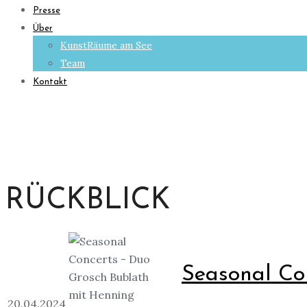
Presse
Über
KunstRäume am See
Team
Kontakt
RÜCKBLICK
Seasonal Con
20.04.2024